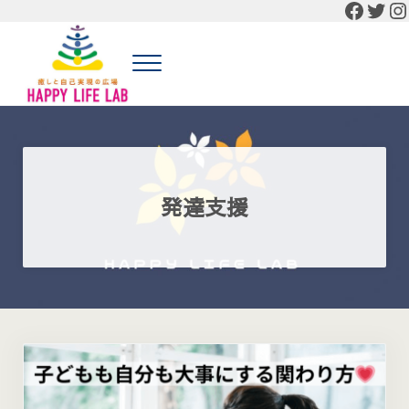
Faceb
Twit
In
Skip to main content
Skip to header right navigation
Skip to site footer
Menu
癒しと自己実現の広場 HAPPY LIFE LAB
癒しと自己実現の広場 HAPPY LIFE LABの公式HP
発達支援