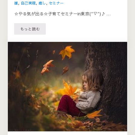
援
,
自己実現
,
癒し
,
セミナー
☆やる気が出る☆子育てセミナーin東京(^▽^)♪ …
もっと読む
☆やる気が出る☆子育てセミナーin東京(*^▽^*)♪