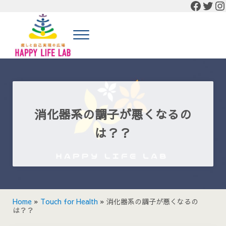
Faceb
Twit
In
Skip to main content
Skip to header right navigation
Skip to site footer
Menu
癒しと自己実現の広場 HAPPY LIFE LAB
癒しと自己実現の広場 HAPPY LIFE LABの公式HP
消化器系の調子が悪くなるの
は？？
Home
»
Touch for Health
»
消化器系の調子が悪くなるの
は？？