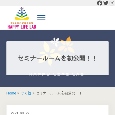
Faceb
Twit
In
Skip to main content
Skip to header right navigation
Skip to site footer
Menu
癒しと自己実現の広場 HAPPY LIFE LAB
癒しと自己実現の広場 HAPPY LIFE LABの公式HP
セミナールームを初公開！！
Home
»
その他
»
セミナールームを初公開！！
2021-06-27