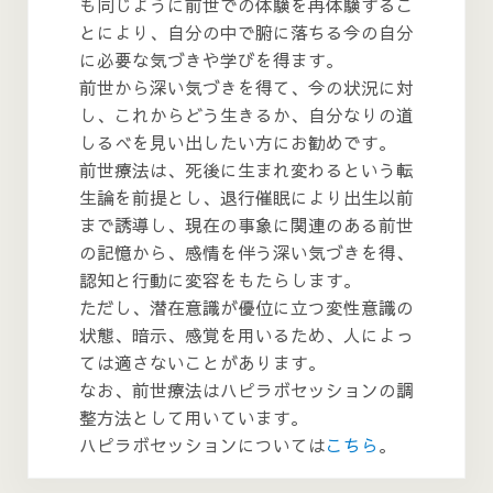
も同じように前世での体験を再体験するこ
とにより、自分の中で腑に落ちる今の自分
に必要な気づきや学びを得ます。
前世から深い気づきを得て、今の状況に対
し、これからどう生きるか、自分なりの道
しるべを見い出したい方にお勧めです。
前世療法は、死後に生まれ変わるという転
生論を前提とし、退行催眠により出生以前
まで誘導し、現在の事象に関連のある前世
の記憶から、感情を伴う深い気づきを得、
認知と行動に変容をもたらします。
ただし、潜在意識が優位に立つ変性意識の
状態、暗示、感覚を用いるため、人によっ
ては適さないことがあります。
なお、前世療法はハピラボセッションの調
整方法として用いています。
ハピラボセッションについては
こちら
。