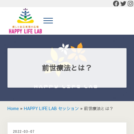
Faceb
Twit
In
Skip to main content
Skip to header right navigation
Skip to site footer
Menu
癒しと自己実現の広場 HAPPY LIFE LAB
癒しと自己実現の広場 HAPPY LIFE LABの公式HP
前世療法とは？
Home
»
HAPPY LIFE LAB セッション
»
前世療法とは？
2022-03-07