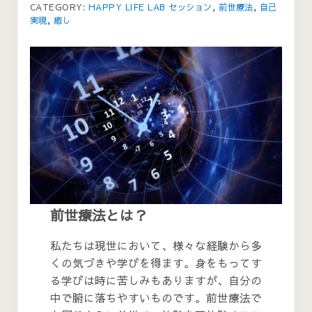
CATEGORY:
HAPPY LIFE LAB セッション
,
前世療法
,
自己
実現
,
癒し
前世療法とは？
私たちは現世において、様々な経験から多
くの気づきや学びを得ます。身をもってす
る学びは時に苦しみもありますが、自分の
中で腑に落ちやすいものです。前世療法で