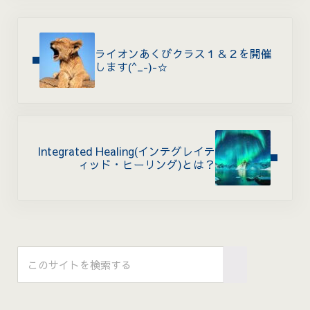
Previous Post:
ライオンあくびクラス１＆２を開催
します(^_-)-☆
Next Post:
Integrated Healing(インテグレイテ
ィッド・ヒーリング)とは？
Sidebar
このサイトを検索する
Submit search