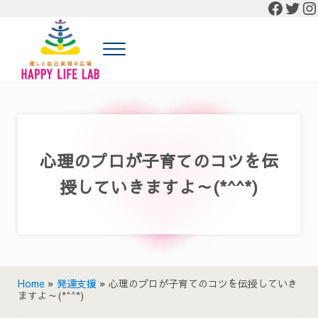
Faceb
Twit
In
Skip to main content
Skip to header right navigation
Skip to site footer
Menu
癒しと自己実現の広場 HAPPY LIFE LAB
癒しと自己実現の広場 HAPPY LIFE LABの公式HP
心理のプロが子育てのコツを伝
授していきますよ～(*^^*)
Home
»
発達支援
»
心理のプロが子育てのコツを伝授していき
ますよ～(*^^*)