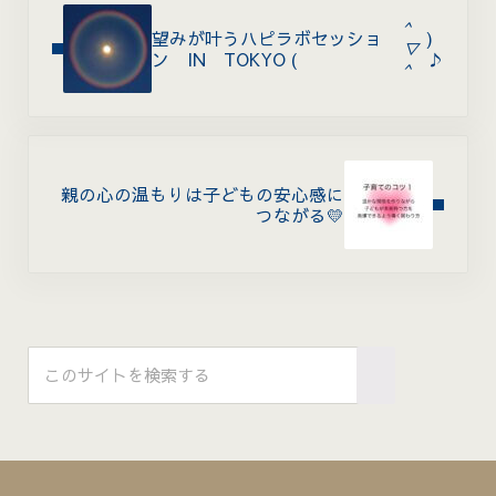
^
望みが叶うハピラボセッショ
)
▽
ン IN TOKYO (
♪
^
Next Post:
親の心の温もりは子どもの安心感に
つながる💛
Sidebar
このサイトを検索する
Submit search