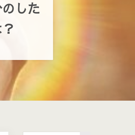
分のした
は？
このサイトを検索する