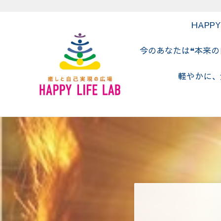
Skip to main content
Skip to header right navigation
Skip to site footer
HAPP
今のあなたは❝本来
軽やかに、
癒しと自己実現の広場 HAPPY LIF
癒しと自己実現の広場 HAPPY LIFE LABの公式HP