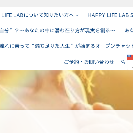
Y LIFE LABについて知りたい方へ
HAPPY LIFE LAB 
の自分”？〜あなたの中に潜む在り方が現実を創る〜
あ
流れに乗って“満ち足りた人生”が始まるオープンチャッ
E LAB
ご予約・お問い合わせ
🔍
Sear