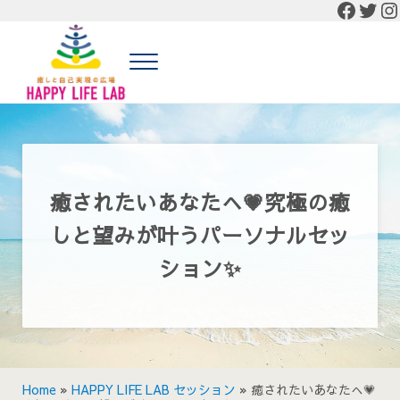
Faceb
Twit
In
Skip to main content
Skip to header right navigation
Skip to site footer
Menu
癒しと自己実現の広場 HAPPY LIFE LAB
癒しと自己実現の広場 HAPPY LIFE LABの公式HP
癒されたいあなたへ💗究極の癒
しと望みが叶うパーソナルセッ
ション✨
Home
»
HAPPY LIFE LAB セッション
»
癒されたいあなたへ💗