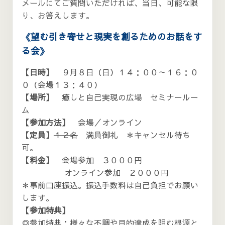
メールにてご質問いただければ、当日、可能な限
り、お答えします。
《望む引き寄せと現実を創るためのお話をす
る会》
【日時】
９月８日（日）１４：００～１６：０
０（会場１３：４０）
【場所】
癒しと自己実現の広場 セミナールー
ム
【参加方法】
会場／オンライン
【定員】
１２名
満員御礼 ＊キャンセル待ち
可。
【料金】
会場参加 ３０００円
オンライン参加 ２０００円
＊事前口座振込。振込手数料は自己負担でお願い
します。
【参加特典】
◎参加特典：様々な不調や目的達成を阻む根源と