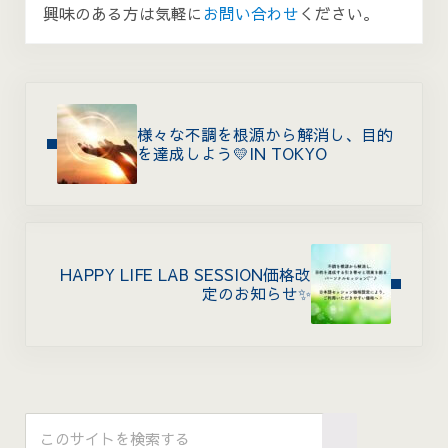
興味のある方は気軽に
お問い合わせ
ください。
Previous Post:
様々な不調を根源から解消し、目的
を達成しよう💛IN TOKYO
Next Post:
HAPPY LIFE LAB SESSION価格改
定のお知らせ✨
Sidebar
このサイトを検索する
Submit search