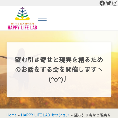
Faceb
Twit
In
Skip to main content
Skip to header right navigation
Skip to site footer
Menu
癒しと自己実現の広場 HAPPY LIFE LAB
癒しと自己実現の広場 HAPPY LIFE LABの公式HP
望む引き寄せと現実を創るため
のお話をする会を開催しますヽ
(^o^)丿
Home
»
HAPPY LIFE LAB セッション
»
望む引き寄せと現実を