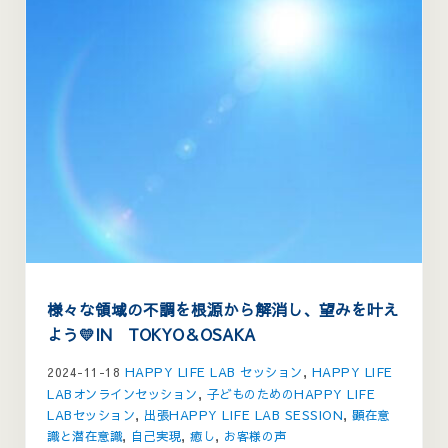
様々な領域の不調を根源から解消し、望みを叶え
よう💛IN TOKYO＆OSAKA
2024-11-18
HAPPY LIFE LAB セッション
,
HAPPY LIFE
LABオンラインセッション
,
子どものためのHAPPY LIFE
LABセッション
,
出張HAPPY LIFE LAB SESSION
,
顕在意
識と潜在意識
,
自己実現
,
癒し
,
お客様の声