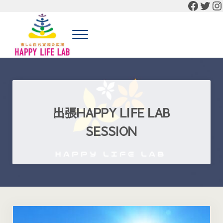
Faceb
Twit
In
Skip to main content
Skip to header right navigation
Skip to site footer
Menu
癒しと自己実現の広場 HAPPY LIFE LAB
癒しと自己実現の広場 HAPPY LIFE LABの公式HP
出張HAPPY LIFE LAB
SESSION