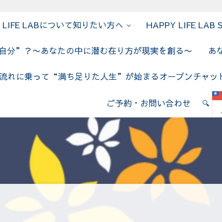
Y LIFE LABについて知りたい方へ
HAPPY LIFE LAB 
の自分”？〜あなたの中に潜む在り方が現実を創る〜
あ
流れに乗って“満ち足りた人生”が始まるオープンチャッ
E LAB
ご予約・お問い合わせ
🔍
Sear