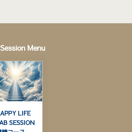
Session Menu
APPY LIFE
AB SESSION
継続コース