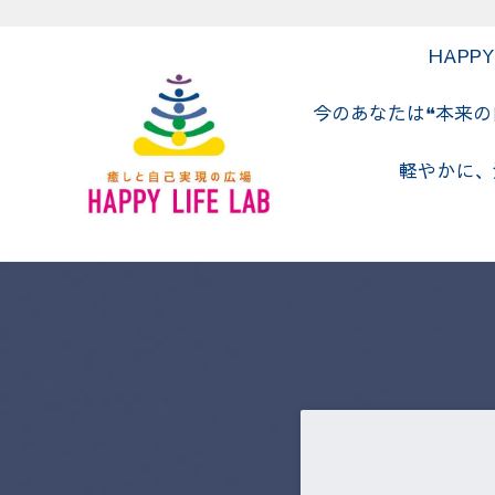
Skip to main content
Skip to header right navigation
Skip to site footer
HAPP
今のあなたは❝本来
軽やかに、
癒しと自己実現の広場 HAPPY LIF
癒しと自己実現の広場 HAPPY LIFE LABの公式HP