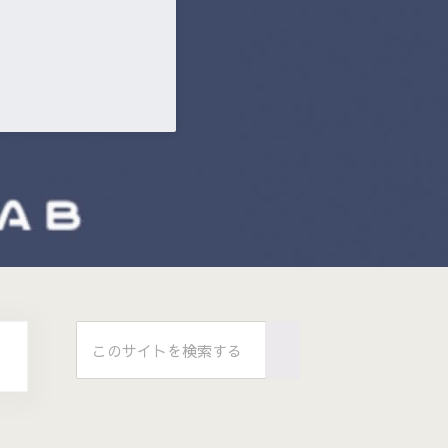
Sidebar
このサイトを検索する
Submit search