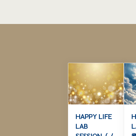
HAPPY LIFE
H
LAB
L
SESSION（ノ