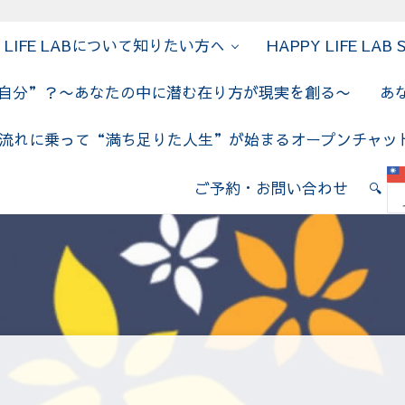
Y LIFE LABについて知りたい方へ
HAPPY LIFE LAB 
の自分”？〜あなたの中に潜む在り方が現実を創る〜
あ
流れに乗って“満ち足りた人生”が始まるオープンチャッ
E LAB
ご予約・お問い合わせ
🔍
Sear