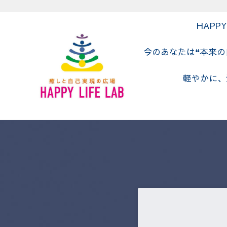
Skip to main content
Skip to header right navigation
Skip to site footer
HAPP
今のあなたは❝本来
軽やかに、
癒しと自己実現の広場 HAPPY LIF
癒しと自己実現の広場 HAPPY LIFE LABの公式HP