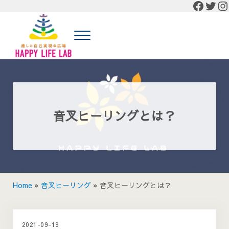
Faceb
Twit
In
Skip to main content
Skip to header right navigation
Skip to site footer
Menu
癒しと自己実現の広場 HAPPY LIFE LAB
癒しと自己実現の広場 HAPPY LIFE LABの公式HP
音叉ヒーリングとは？
Home
»
音叉ヒーリング
»
音叉ヒーリングとは？
2021-09-19