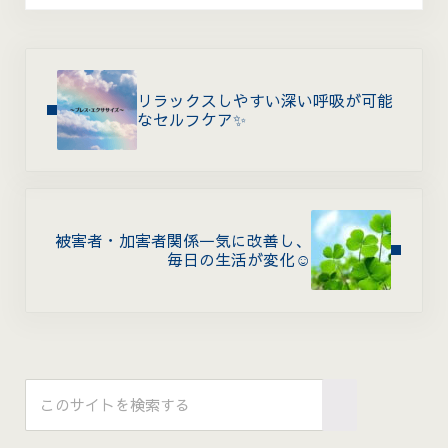
Previous Post:
リラックスしやすい深い呼吸が可能
なセルフケア✨
Next Post:
被害者・加害者関係一気に改善し、
毎日の生活が変化☺
Sidebar
このサイトを検索する
Submit search