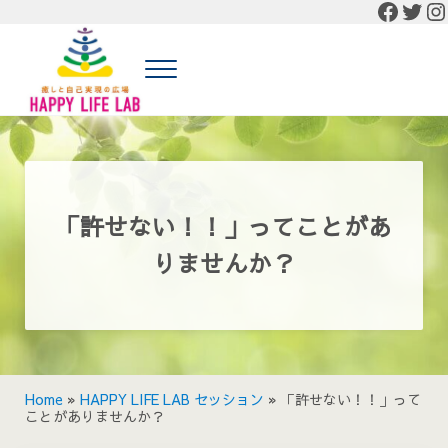
Faceb
Twit
In
Skip to main content
Skip to header right navigation
Skip to site footer
Menu
癒しと自己実現の広場 HAPPY LIFE LAB
癒しと自己実現の広場 HAPPY LIFE LABの公式HP
「許せない！！」ってことがあ
りませんか？
Home
»
HAPPY LIFE LAB セッション
»
「許せない！！」って
ことがありませんか？