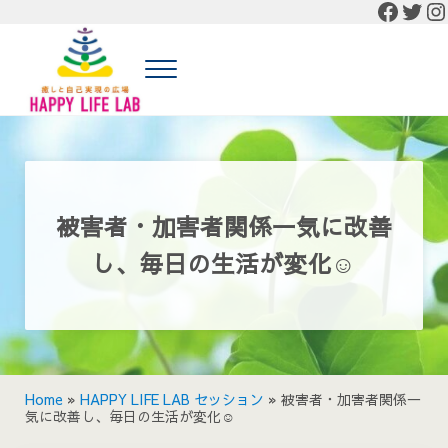
Faceb
Twit
In
Skip to main content
Skip to header right navigation
Skip to site footer
Menu
癒しと自己実現の広場 HAPPY LIFE LAB
癒しと自己実現の広場 HAPPY LIFE LABの公式HP
被害者・加害者関係一気に改善
し、毎日の生活が変化☺
Home
»
HAPPY LIFE LAB セッション
»
被害者・加害者関係一
気に改善し、毎日の生活が変化☺