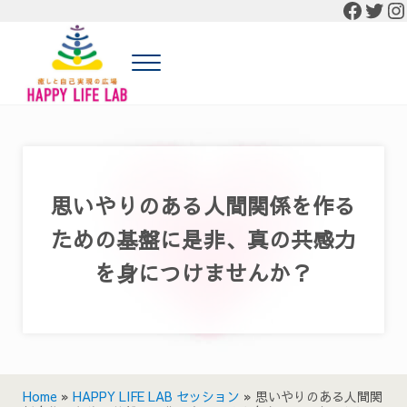
Faceb
Twit
In
Skip to main content
Skip to header right navigation
Skip to site footer
Menu
癒しと自己実現の広場 HAPPY LIFE LAB
癒しと自己実現の広場 HAPPY LIFE LABの公式HP
思いやりのある人間関係を作る
ための基盤に是非、真の共感力
を身につけませんか？
Home
»
HAPPY LIFE LAB セッション
»
思いやりのある人間関